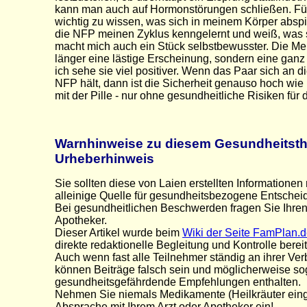
kann man auch auf Hormonstörungen schließen. Für 
wichtig zu wissen, was sich in meinem Körper abspi
die NFP meinen Zyklus kenngelernt und weiß, was s
macht mich auch ein Stück selbstbewusster. Die Mens
länger eine lästige Erscheinung, sondern eine ganz
ich sehe sie viel positiver. Wenn das Paar sich an d
NFP hält, dann ist die Sicherheit genauso hoch wie
mit der Pille - nur ohne gesundheitliche Risiken für 
Warnhinweise zu diesem Gesundheitsth
Urheberhinweis
Sie sollten diese von Laien erstellten Informationen
alleinige Quelle für gesundheitsbezogene Entsche
Bei gesundheitlichen Beschwerden fragen Sie Ihren
Apotheker.
Dieser Artikel wurde beim
Wiki der Seite FamPlan.
direkte redaktionelle Begleitung und Kontrolle bereit
Auch wenn fast alle Teilnehmer ständig an ihrer Ver
können Beiträge falsch sein und möglicherweise so
gesundheitsgefährdende Empfehlungen enthalten.
Nehmen Sie niemals Medikamente (Heilkräuter ein
Absprache mit Ihrem Arzt oder Apotheker ein!