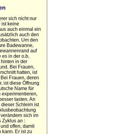
en
er sich nicht nur
ist keine
aus auch einmal ein
usätzlich auch den
obachten. Um den
eure Badewanne,
Badewannenrand auf
 es in der o.b.
hinten in der
mund. Bei Frauen,
chnitt hatten, ist
. Bei Frauen, deren
, ist diese Öffnung
eutsche Name für
 experimentieren,
besser tasten. An
 dieser Schleim ist
Zyklusbeobachtung
 verändern sich im
 Zyklus an :
und offen, damit
kann. Er ist zu