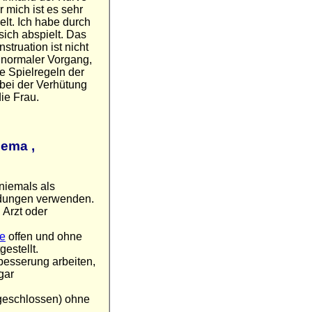
mich ist es sehr
elt. Ich habe durch
ich abspielt. Das
truation ist nicht
 normaler Vorgang,
ie Spielregeln der
 bei der Verhütung
die Frau.
ema ,
 niemals als
idungen verwenden.
 Arzt oder
de
offen und ohne
gestellt.
besserung arbeiten,
gar
geschlossen) ohne