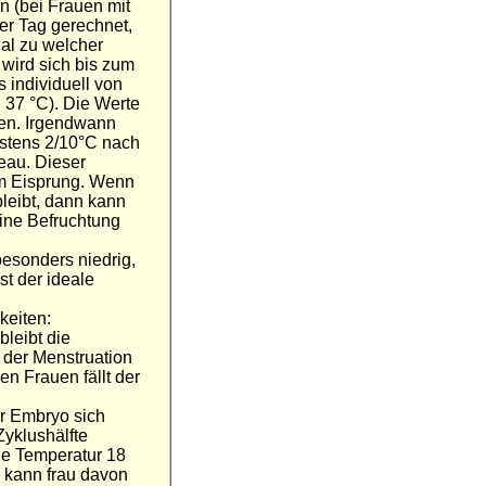
on (bei Frauen mit
er Tag gerechnet,
gal zu welcher
 wird sich bis zum
 individuell von
 37 °C). Die Werte
ken. Irgendwann
stens 2/10°C nach
eau. Dieser
m Eisprung. Wenn
leibt, dann kann
eine Befruchtung
besonders niedrig,
st der ideale
keiten:
bleibt die
 der Menstruation
n Frauen fällt der
er Embryo sich
Zyklushälfte
ie Temperatur 18
 kann frau davon