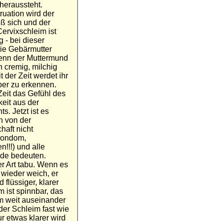
 heraussteht.
ruation wird der
eß sich und der
ervixschleim ist
 - bei dieser
die Gebärmutter
enn der Muttermund
 cremig, milchig
t der Zeit werdet ihr
ber zu erkennen.
Zeit das Gefühl des
keit aus der
s. Jetzt ist es
n von der
haft nicht
(Kondom,
!!!) und alle
ide bedeuten.
er Art tabu. Wenn es
 wieder weich, er
 flüssiger, klarer
 ist spinnbar, das
cm weit auseinander
der Schleim fast wie
r etwas klarer wird