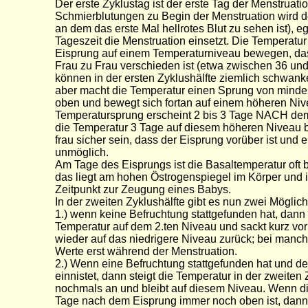
Der erste Zyklustag ist der erste Tag der Menstruati
Schmierblutungen zu Begin der Menstruation wird d
an dem das erste Mal hellrotes Blut zu sehen ist), e
Tageszeit die Menstruation einsetzt. Die Temperatur
Eisprung auf einem Temperaturniveau bewegen, das
Frau zu Frau verschieden ist (etwa zwischen 36 und
können in der ersten Zyklushälfte ziemlich schwan
aber macht die Temperatur einen Sprung von minde
oben und bewegt sich fortan auf einem höheren Niv
Temperatursprung erscheint 2 bis 3 Tage NACH de
die Temperatur 3 Tage auf diesem höheren Niveau b
frau sicher sein, dass der Eisprung vorüber ist und 
unmöglich.
Am Tage des Eisprungs ist die Basaltemperatur oft 
das liegt am hohen Östrogenspiegel im Körper und i
Zeitpunkt zur Zeugung eines Babys.
In der zweiten Zyklushälfte gibt es nun zwei Möglich
1.) wenn keine Befruchtung stattgefunden hat, dann 
Temperatur auf dem 2.ten Niveau und sackt kurz vor
wieder auf das niedrigere Niveau zurück; bei manche
Werte erst während der Menstruation.
2.) Wenn eine Befruchtung stattgefunden hat und d
einnistet, dann steigt die Temperatur in der zweiten 
nochmals an und bleibt auf diesem Niveau. Wenn d
Tage nach dem Eisprung immer noch oben ist, dann