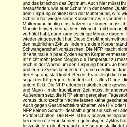
und das ist schon das Optimum. Auch hier müsst ihr 
herausfinden, wie euer Schleim in der besten Qualit
dem Eisprung schließt sich der Muttermund, wird wi
Schleim hat wieder seine Konsistenz wie vor dem 
Muttermund richtig einschätzen zu können, müsst ihr
Monate hinweg beobachten. Wenn ihr mit hormone
verhütet habt, dann kann es einige Monate dauern, b
wieder eingependelt hat. Diese Empfängnismethod
den natürlichen Zyklus, indem sie dem Körper ständ
Schwangerschaft vortäuschen. Die NFP macht nicht 
ihr erst mal ein paar Zyklen euren Körper vermesse
ihr nicht mehr jeden Morgen die Temperatur zu mes
noch in der Woche um den Eisprung herum. Je besse
und euren Zyklus kennen lernt, umso deutlicher kön
der Eisprung statt findet. Bei der Frau steigt die Lib
sogar der Körpergeruch ändert sich - alles Dinge, die
unterdrückt. Die NFP erfordert natürlich eine gewiss
und Mann - in der fruchtbaren Zeit müsst ihr anderwe
Außerdem setzt die NFP einen geregelten Tagesabl
voraus, durchzechte Nächte lassen keine gescheite
Auch gegen Geschlechtskrankheiten wie HIV oder Hep
NFP keinen Schutz - deshalb eignet sie sich vor alle
Partnerschaften. Die NFP ist für Kinderwunschpaare
bei denen die Frau keinen regelmäßigen Zyklus hat. 
festzustellen, ob überhaupt ein Eisprung stattfindet