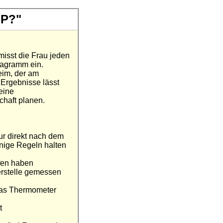
FP?"
isst die Frau jeden
Diagramm ein.
eim, der am
 Ergebnisse lässt
eine
haft planen.
ur direkt nach dem
inige Regeln halten
fen haben
erstelle gemessen
Das Thermometer
t
h