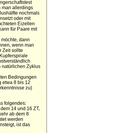
ngerschaftstest
 man allerdings
klushälfte nochmals
nsetzt oder mit
chteten Eizellen
ann für Paare mit
 möchte, dann
ennen, wenn man
Zeit sollte
Kupferspirale
bstverständlich
 natürlichen Zyklus
esten Bedingungen
g etwa 8 bis 12
rkenntnisse zu)
s folgendes:
 dem 14 und 16 ZT,
rkehr ab dem 8
ütet werden
teigt, ist das