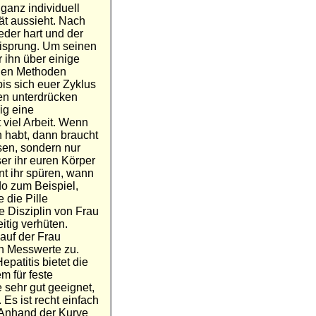
ganz individuell
ät aussieht. Nach
eder hart und der
Eisprung. Um seinen
 ihn über einige
llen Methoden
is sich euer Zyklus
en unterdrücken
ig eine
viel Arbeit. Wenn
n habt, dann braucht
sen, sondern nur
r ihr euren Körper
nt ihr spüren, wann
ido zum Beispiel,
 die Pille
e Disziplin von Frau
itig verhüten.
auf der Frau
n Messwerte zu.
atitis bietet die
m für feste
 sehr gut geeignet,
Es ist recht einfach
. Anhand der Kurve