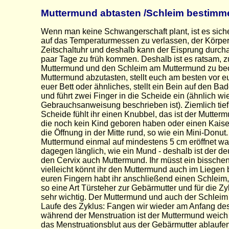
Muttermund abtasten /Schleim bestimm
Wenn man keine Schwangerschaft plant, ist es sicher
auf das Temperaturmessen zu verlassen, der Körper 
Zeitschaltuhr und deshalb kann der Eisprung durch
paar Tage zu früh kommen. Deshalb ist es ratsam, z
Muttermund und den Schleim am Muttermund zu be
Muttermund abzutasten, stellt euch am besten vor 
euer Bett oder ähnliches, stellt ein Bein auf den 
und führt zwei Finger in die Scheide ein (ähnlich wie
Gebrauchsanweisung beschrieben ist). Ziemlich tief 
Scheide fühlt ihr einen Knubbel, das ist der Mutter
die noch kein Kind geboren haben oder einen Kaisers
die Öffnung in der Mitte rund, so wie ein Mini-Donut
Muttermund einmal auf mindestens 5 cm eröffnet war
dagegen länglich, wie ein Mund - deshalb ist der d
den Cervix auch Muttermund. Ihr müsst ein bisschen
vielleicht könnt ihr den Muttermund auch im Liegen 
euren Fingern habt ihr anschließend einen Schleim,
so eine Art Türsteher zur Gebärmutter und für die 
sehr wichtig. Der Muttermund und auch der Schleim
Laufe des Zyklus: Fangen wir wieder am Anfang des
während der Menstruation ist der Muttermund weich 
das Menstruationsblut aus der Gebärmutter ablaufen 