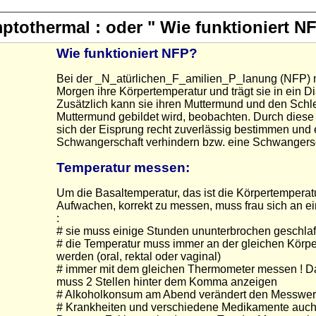
ptothermal : oder " Wie funktioniert N
Wie funktioniert NFP?
Bei der _N_atürlichen_F_amilien_P_lanung (NFP) m
Morgen ihre Körpertemperatur und trägt sie in ein 
Zusätzlich kann sie ihren Muttermund und den Schl
Muttermund gebildet wird, beobachten. Durch diese
sich der Eisprung recht zuverlässig bestimmen und 
Schwangerschaft verhindern bzw. eine Schwangersc
Temperatur messen:
Um die Basaltemperatur, das ist die Körpertemperat
Aufwachen, korrekt zu messen, muss frau sich an e
:
# sie muss einige Stunden ununterbrochen geschla
# die Temperatur muss immer an der gleichen Körp
werden (oral, rektal oder vaginal)
# immer mit dem gleichen Thermometer messen ! 
muss 2 Stellen hinter dem Komma anzeigen
# Alkoholkonsum am Abend verändert den Messwer
# Krankheiten und verschiedene Medikamente auc