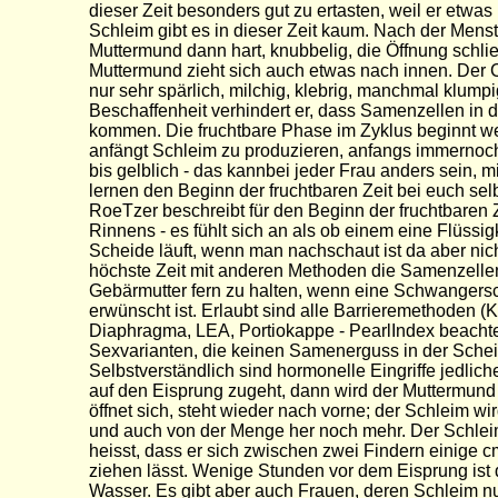
dieser Zeit besonders gut zu ertasten, weil er etwas
Schleim gibt es in dieser Zeit kaum. Nach der Menst
Muttermund dann hart, knubbelig, die Öffnung schli
Muttermund zieht sich auch etwas nach innen. Der C
nur sehr spärlich, milchig, klebrig, manchmal klumpig
Beschaffenheit verhindert er, dass Samenzellen in 
kommen. Die fruchtbare Phase im Zyklus beginnt w
anfängt Schleim zu produzieren, anfangs immernoch
bis gelblich - das kannbei jeder Frau anders sein, mi
lernen den Beginn der fruchtbaren Zeit bei euch sel
RoeTzer beschreibt für den Beginn der fruchtbaren 
Rinnens - es fühlt sich an als ob einem eine Flüssig
Scheide läuft, wenn man nachschaut ist da aber nicht
höchste Zeit mit anderen Methoden die Samenzelle
Gebärmutter fern zu halten, wenn eine Schwangersc
erwünscht ist. Erlaubt sind alle Barrieremethoden 
Diaphragma, LEA, Portiokappe - PearlIndex beachten
Sexvarianten, die keinen Samenerguss in der Sche
Selbstverständlich sind hormonelle Eingriffe jedlich
auf den Eisprung zugeht, dann wird der Muttermund
öffnet sich, steht wieder nach vorne; der Schleim wird
und auch von der Menge her noch mehr. Der Schleim
heisst, dass er sich zwischen zwei Findern einige 
ziehen lässt. Wenige Stunden vor dem Eisprung ist 
Wasser. Es gibt aber auch Frauen, deren Schleim nu