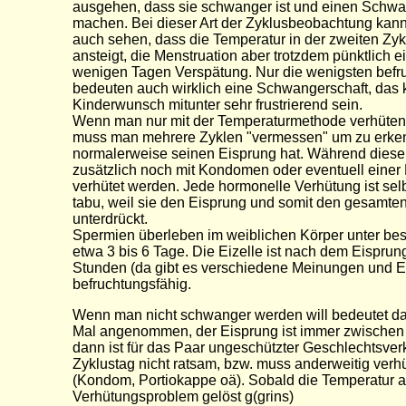
ausgehen, dass sie schwanger ist und einen Schwa
machen. Bei dieser Art der Zyklusbeobachtung kann
auch sehen, dass die Temperatur in der zweiten Zy
ansteigt, die Menstruation aber trotzdem pünktlich ei
wenigen Tagen Verspätung. Nur die wenigsten befru
bedeuten auch wirklich eine Schwangerschaft, das k
Kinderwunsch mitunter sehr frustrierend sein.
Wenn man nur mit der Temperaturmethode verhüten
muss man mehrere Zyklen "vermessen" um zu erk
normalerweise seinen Eisprung hat. Während dieser 
zusätzlich noch mit Kondomen oder eventuell einer 
verhütet werden. Jede hormonelle Verhütung ist sel
tabu, weil sie den Eisprung und somit den gesamten
unterdrückt.
Spermien überleben im weiblichen Körper unter b
etwa 3 bis 6 Tage. Die Eizelle ist nach dem Eisprun
Stunden (da gibt es verschiedene Meinungen und E
befruchtungsfähig.
Wenn man nicht schwanger werden will bedeutet da
Mal angenommen, der Eisprung ist immer zwischen
dann ist für das Paar ungeschützter Geschlechtsve
Zyklustag nicht ratsam, bzw. muss anderweitig verh
(Kondom, Portiokappe oä). Sobald die Temperatur ans
Verhütungsproblem gelöst g(grins)